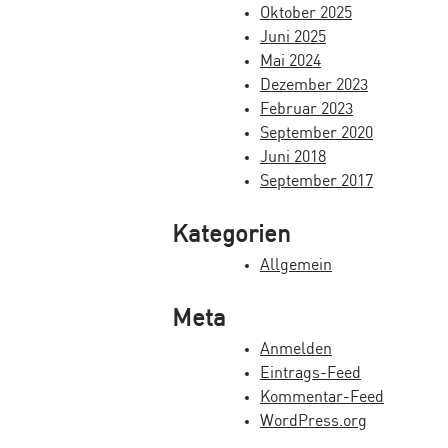
Oktober 2025
v
Juni 2025
Mai 2024
i
Dezember 2023
g
Februar 2023
September 2020
a
Juni 2018
t
September 2017
i
Kategorien
o
Allgemein
n
Meta
Anmelden
Eintrags-Feed
Kommentar-Feed
WordPress.org