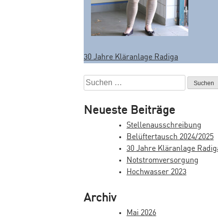
30 Jahre Kläranlage Radiga
B
e
S
u
i
c
Neueste Beiträge
t
h
Stellenausschreibung
e
r
Belüftertausch 2024/2025
n
a
30 Jahre Kläranlage Radig
n
Notstromversorgung
a
g
Hochwasser 2023
c
s
h
Archiv
:
n
Mai 2026
a