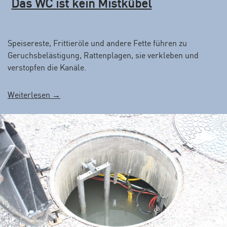
Das WC ist kein Mistkübel
i
2
0
1
Speisereste, Frittieröle und andere Fette führen zu
8
Geruchsbelästigung, Ratten­plagen, sie verkleben und
“
verstopfen die Kanäle.
„
Weiterlesen
→
D
a
s
W
C
i
s
t
k
e