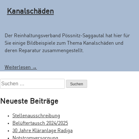
k
Kanalschäden
l
ä
r
a
Der Reinhaltungsverband Pössnitz-Saggautal hat hier für
n
Sie einige Bildbeispiele zum Thema Kanalschäden und
l
deren Reparatur zusammengestellt.
a
g
„
Weiterlesen
→
e
K
O
S
a
b
u
n
e
c
a
Neueste Beiträge
r
h
l
g
e
s
r
Stellenausschreibung
n
c
e
Belüftertausch 2024/2025
n
h
i
30 Jahre Kläranlage Radiga
a
ä
t
Notstromversorgung