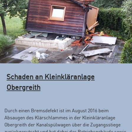
ä
s
s
i
g
e
F
r
e
m
Schaden an Kleinkläranlage
d
w
Obergreith
a
s
s
Durch einen Bremsdefekt ist im August 2016 beim
e
Absaugen des Klärschlammes in der Kleinkläranlage
r
Obergreith der Kanalspülwagen über die Zugangsstiege
e