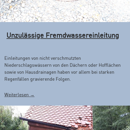
i
n
M
i
s
Unzulässige Fremdwassereinleitung
t
k
ü
b
Einleitungen von nicht verschmutzten
e
Niederschlagswässern von den Dächern oder Hofflächen
l
sowie von Hausdrainagen haben vor allem bei starken
“
Regenfällen gravierende Folgen.
„
Weiterlesen
→
U
n
z
u
l