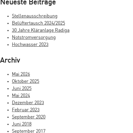
Neueste Beiträge
t
h
e
r
Stellenausschreibung
n
Belüftertausch 2024/2025
a
n
30 Jahre Kläranlage Radiga
a
g
Notstromversorgung
c
Hochwasser 2023
s
h
:
n
Archiv
a
Mai 2026
v
Oktober 2025
i
Juni 2025
Mai 2024
g
Dezember 2023
a
Februar 2023
September 2020
t
Juni 2018
i
September 2017