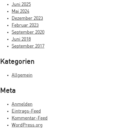
i
Juni 2025
Mai 2024
g
Dezember 2023
a
Februar 2023
September 2020
t
Juni 2018
i
September 2017
o
Kategorien
n
Allgemein
Meta
Anmelden
Eintrags-Feed
Kommentar-Feed
WordPress.org