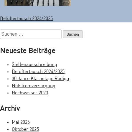
Belüftertausch 2024/2025
B
e
S
u
i
c
Neueste Beiträge
t
h
e
r
Stellenausschreibung
n
Belüftertausch 2024/2025
a
n
30 Jahre Kläranlage Radiga
a
g
Notstromversorgung
c
Hochwasser 2023
s
h
:
n
Archiv
a
Mai 2026
v
Oktober 2025