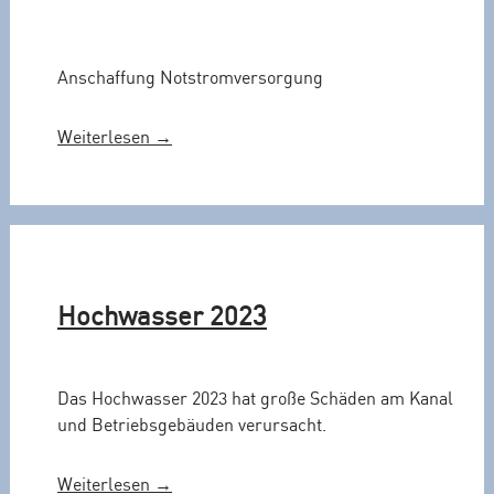
Anschaffung Notstromversorgung
„
Weiterlesen
→
N
o
t
s
t
r
Hochwasser 2023
o
m
v
Das Hochwasser 2023 hat große Schäden am Kanal
e
und Betriebsgebäuden verursacht.
r
s
o
„
Weiterlesen
→