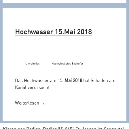
Hochwasser 15.Mai 2018
Ufereinriss
Neu befestigtes Bachufer
Das Hochwasser am 15
. Mai 2018
hat Schäden am
Kanal verursacht.
„
Weiterlesen
→
H
o
c