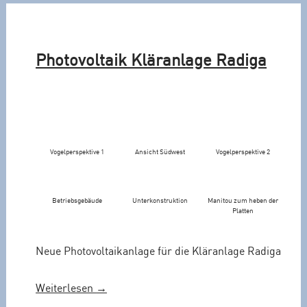
t
o
v
Photovoltaik Kläranlage Radiga
o
l
t
a
i
k
Vogelperspektive 1
Ansicht Südwest
Vogelperspektive 2
a
n
l
Betriebsgebäude
Unterkonstruktion
Manitou zum heben der
a
Platten
g
e
Neue Photovoltaikanlage für die Kläranlage Radiga
K
l
„
Weiterlesen
→
ä
P