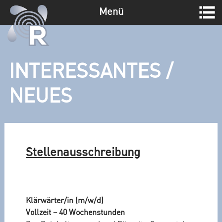
Menü
Z
u
m
I
INTERESSANTES /
n
h
NEUES
a
l
t
s
p
Stellenausschreibung
r
i
n
g
Klärwärter/in (m/w/d)
e
Vollzeit – 40 Wochenstunden
n