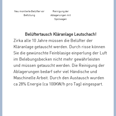
a
g
Neu montierte Belüfter vor
Reinigung der
e
Befüllung
Ablagerungen mit
R
Spülwagen
a
d
Belüftertausch Kläranlage Leutschach!
i
Zirka alle 10 Jahre müssen die Belüfter der
g
Kläranlage getauscht werden. Durch risse können
a
Sie die gewünschte Feinblasige einperlung der Luft
“
im Belebungsbecken nicht mehr gewährleisten
und müssen getauscht werden. Die Reinigung der
Ablagerungen bedarf sehr viel Händische und
Maschinelle Arbeit. Durch den Austausch wurden
ca 28% Energie (ca 100KW/h pro Tag) eingespart.