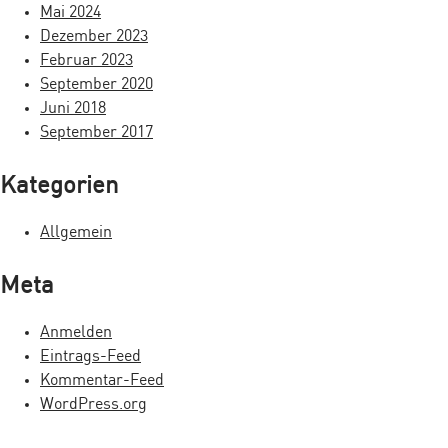
g
Mai 2024
a
Dezember 2023
Februar 2023
t
September 2020
i
Juni 2018
September 2017
o
n
Kategorien
Allgemein
Meta
Anmelden
Eintrags-Feed
Kommentar-Feed
WordPress.org