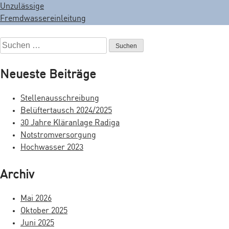
Unzulässige
B
Fremdwassereinleitung
e
S
i
u
t
c
Neueste Beiträge
h
r
e
Stellenausschreibung
a
n
Belüftertausch 2024/2025
n
g
30 Jahre Kläranlage Radiga
a
Notstromversorgung
s
c
Hochwasser 2023
h
n
:
a
Archiv
v
Mai 2026
i
Oktober 2025
Juni 2025