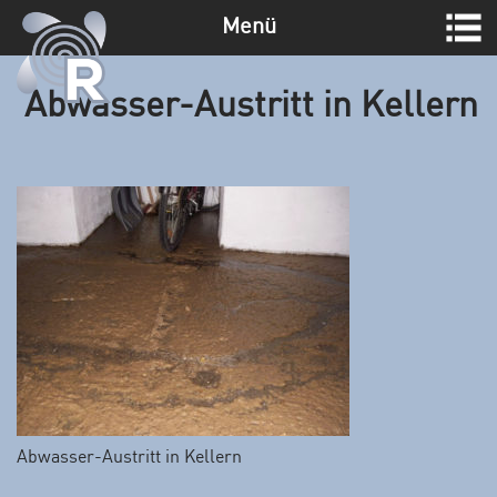
Menü
Z
u
Abwasser-Austritt in Kellern
m
I
n
h
a
l
t
s
p
r
i
n
g
Abwasser-Austritt in Kellern
e
n