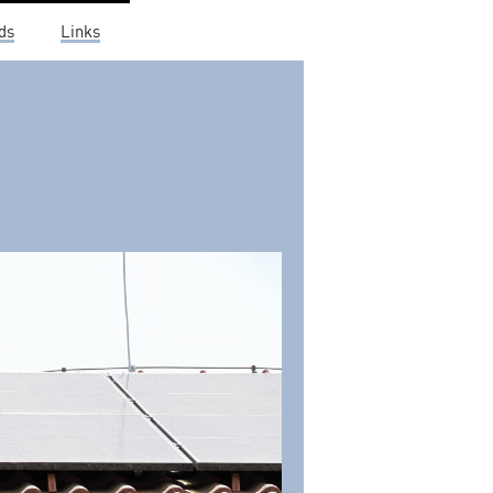
ds
Links