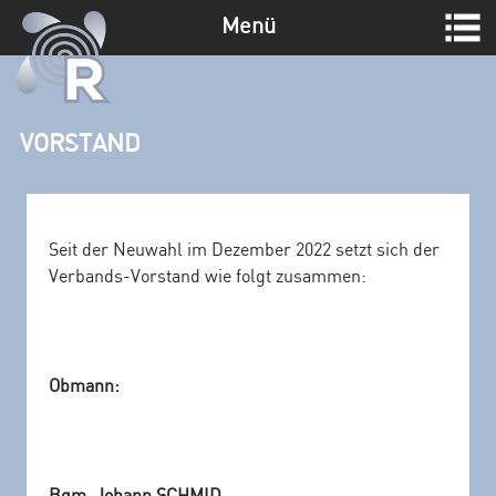
Menü
Z
u
m
VORSTAND
I
n
h
a
Seit der Neuwahl im Dezember 2022 setzt sich der
l
Verbands-Vorstand wie folgt zusammen:
t
s
p
r
i
Obmann:
n
g
e
n