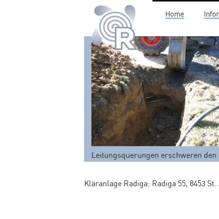
Home
Info
Z
u
m
I
n
h
a
l
t
s
p
Leitungsquerungen erschweren den
r
i
n
Kläranlage Radiga: Radiga 55, 8453 St.
g
e
n