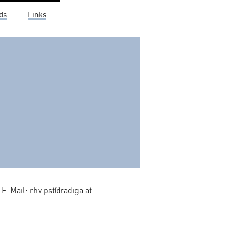
ds
Links
0 E-Mail:
rhv.pst@radiga.at