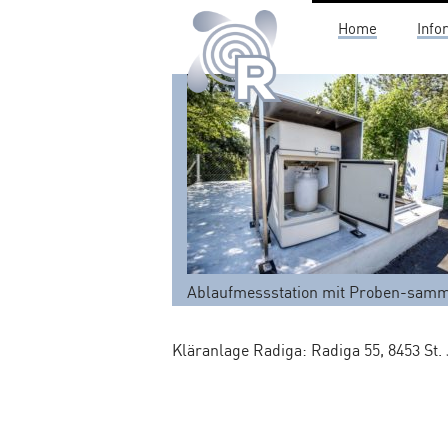
Home
Info
Z
u
m
I
n
h
a
l
t
s
Ablaufmessstation mit Proben-samm
p
r
i
Kläranlage Radiga: Radiga 55, 8453 St.
n
g
e
n