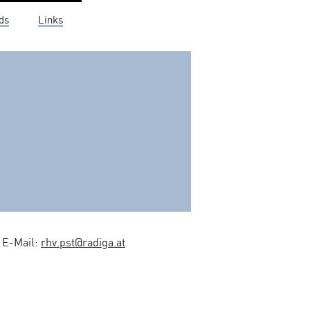
ds
Links
0 E-Mail:
rhv.pst@radiga.at