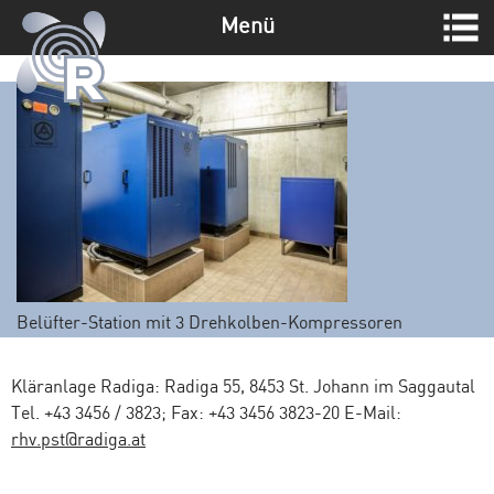
Menü
Z
u
m
I
n
h
a
l
t
s
Belüfter-Station mit 3 Drehkolben-Kompressoren
p
r
i
Kläranlage Radiga: Radiga 55, 8453 St. Johann im Saggautal
n
Tel. +43 3456 / 3823; Fax: +43 3456 3823-20 E-Mail:
g
rhv.pst@radiga.at
e
n