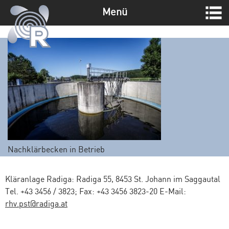
Menü
Z
u
m
I
n
h
a
l
t
s
Nachklärbecken in Betrieb
p
r
i
Kläranlage Radiga: Radiga 55, 8453 St. Johann im Saggautal
n
Tel. +43 3456 / 3823; Fax: +43 3456 3823-20 E-Mail:
g
rhv.pst@radiga.at
e
n