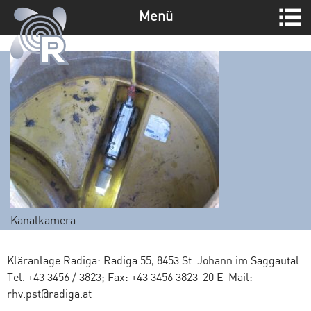
Menü
Z
u
m
I
n
h
a
l
t
s
p
Kanalkamera
r
i
n
Kläranlage Radiga: Radiga 55, 8453 St. Johann im Saggautal
g
Tel. +43 3456 / 3823; Fax: +43 3456 3823-20 E-Mail:
e
rhv.pst@radiga.at
n