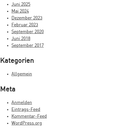
i
Juni 2025
Mai 2024
g
Dezember 2023
a
Februar 2023
September 2020
t
Juni 2018
i
September 2017
o
Kategorien
n
Allgemein
Meta
Anmelden
Eintrags-Feed
Kommentar-Feed
WordPress.org