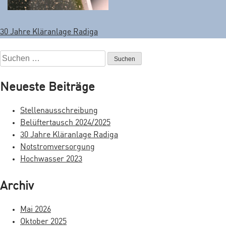
30 Jahre Kläranlage Radiga
B
e
S
u
i
c
Neueste Beiträge
t
h
e
r
Stellenausschreibung
n
Belüftertausch 2024/2025
a
n
30 Jahre Kläranlage Radiga
a
g
Notstromversorgung
c
Hochwasser 2023
s
h
:
n
Archiv
a
Mai 2026
v
Oktober 2025