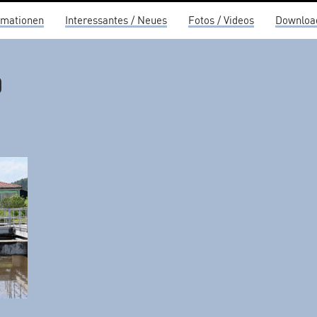
rmationen
Interessantes / Neues
Fotos / Videos
Downloa
0