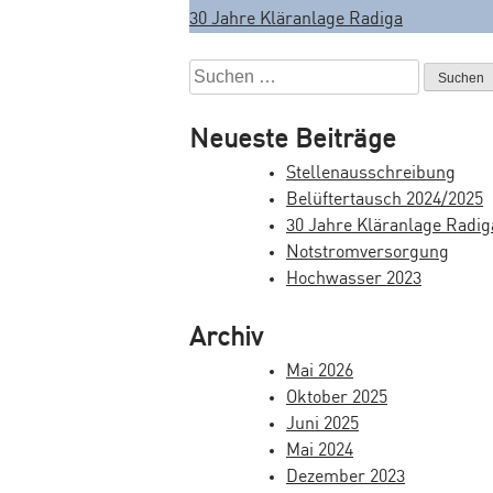
30 Jahre Kläranlage Radiga
B
e
S
u
i
c
Neueste Beiträge
t
h
Stellenausschreibung
e
r
Belüftertausch 2024/2025
n
a
30 Jahre Kläranlage Radig
n
Notstromversorgung
a
g
Hochwasser 2023
c
s
h
Archiv
:
n
Mai 2026
a
Oktober 2025
v
Juni 2025
Mai 2024
i
Dezember 2023