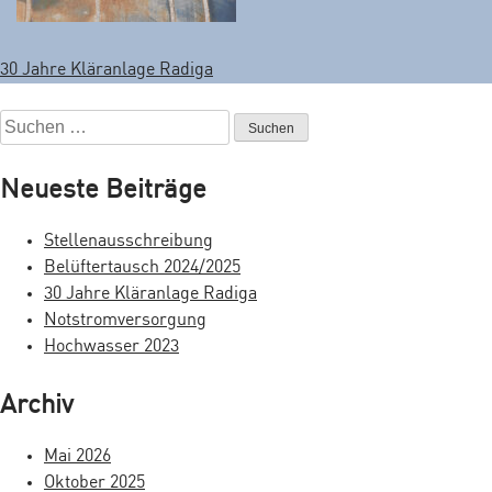
30 Jahre Kläranlage Radiga
B
e
S
u
i
c
Neueste Beiträge
t
h
e
r
Stellenausschreibung
n
Belüftertausch 2024/2025
a
n
30 Jahre Kläranlage Radiga
a
g
Notstromversorgung
c
Hochwasser 2023
s
h
:
n
Archiv
a
Mai 2026
v
Oktober 2025