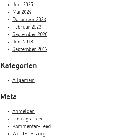
i
Juni 2025
Mai 2024
g
Dezember 2023
a
Februar 2023
September 2020
t
Juni 2018
i
September 2017
o
Kategorien
n
Allgemein
Meta
Anmelden
Eintrags-Feed
Kommentar-Feed
WordPress.org