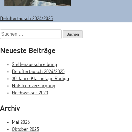
Belüftertausch 2024/2025
B
e
S
u
i
c
Neueste Beiträge
t
h
e
r
Stellenausschreibung
n
Belüftertausch 2024/2025
a
n
30 Jahre Kläranlage Radiga
a
g
Notstromversorgung
c
Hochwasser 2023
s
h
:
n
Archiv
a
Mai 2026
v
Oktober 2025