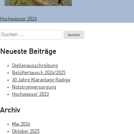
Hochwasser 2023
B
e
S
u
i
c
Neueste Beiträge
t
h
e
r
Stellenausschreibung
n
Belüftertausch 2024/2025
a
n
30 Jahre Kläranlage Radiga
a
g
Notstromversorgung
c
Hochwasser 2023
s
h
:
n
Archiv
a
Mai 2026
v
Oktober 2025