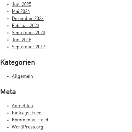
i
Juni 2025
Mai 2024
g
Dezember 2023
a
Februar 2023
September 2020
t
Juni 2018
i
September 2017
o
Kategorien
n
Allgemein
Meta
Anmelden
Eintrags-Feed
Kommentar-Feed
WordPress.org