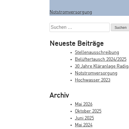
Notstromversorgung
B
e
S
u
i
c
Neueste Beiträge
t
h
Stellenausschreibung
e
r
Belüftertausch 2024/2025
n
a
30 Jahre Kläranlage Radig
n
Notstromversorgung
a
g
Hochwasser 2023
c
s
h
Archiv
:
n
Mai 2026
a
Oktober 2025
v
Juni 2025
Mai 2024
i