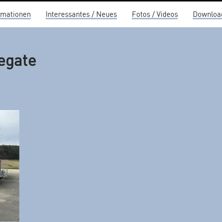
rmationen
Interessantes / Neues
Fotos / Videos
Downloa
egate