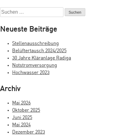
e
S
u
i
c
Neueste Beiträge
t
h
e
r
Stellenausschreibung
n
Belüftertausch 2024/2025
a
n
30 Jahre Kläranlage Radiga
a
g
Notstromversorgung
c
Hochwasser 2023
s
h
:
n
Archiv
a
Mai 2026
v
Oktober 2025
i
Juni 2025
Mai 2024
g
Dezember 2023